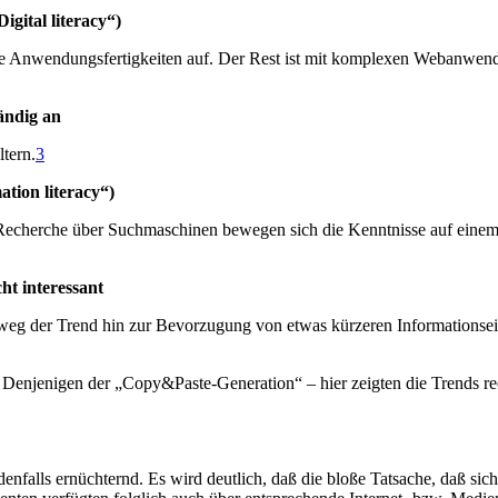
gital literacy“)
 gute Anwendungsfertigkeiten auf. Der Rest ist mit komplexen Webanwen
tändig an
ltern.
3
tion literacy“)
Recherche über Suchmaschinen bewegen sich die Kenntnisse auf einem ä
ht interessant
nweg der Trend hin zur Bevorzugung von etwas kürzeren Informationsei
. Denjenigen der „Copy&Paste-Generation“ – hier zeigten die Trends re
jedenfalls ernüchternd. Es wird deutlich, daß die bloße Tatsache, daß