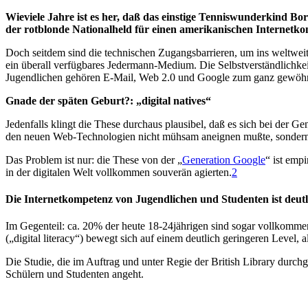
Wieviele Jahre ist es her, daß das einstige Tenniswunderkind Bo
der rotblonde Nationalheld für einen amerikanischen Internetkon
Doch seitdem sind die technischen Zugangsbarrieren, um ins weltweit
ein überall verfügbares Jedermann-Medium. Die Selbstverständlichkeit
Jugendlichen gehören E-Mail, Web 2.0 und Google zum ganz gewöhn
Gnade der späten Geburt?: „digital natives“
Jedenfalls klingt die These durchaus plausibel, daß es sich bei der G
den neuen Web-Technologien nicht mühsam aneignen mußte, sondern fü
Das Problem ist nur: die These von der „
Generation Google
“ ist empi
in der digitalen Welt vollkommen souverän agierten.
2
Die Internetkompetenz von Jugendlichen und Studenten ist deutli
Im Gegenteil: ca. 20% der heute 18-24jährigen sind sogar vollkommen
(„digital literacy“) bewegt sich auf einem deutlich geringeren Level, 
Die Studie, die im Auftrag und unter Regie der British Library durch
Schülern und Studenten angeht.