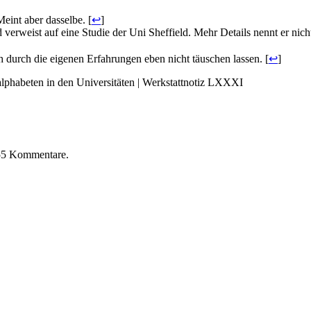
eint aber dasselbe. [
↩
]
weist auf eine Studie der Uni Sheffield. Mehr Details nennt er nicht. 
h durch die eigenen Erfahrungen eben nicht täuschen lassen. [
↩
]
lphabeten in den Universitäten | Werkstattnotiz LXXXI
55
Kommentare.