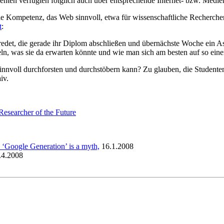
enten verfügten folglich auch über entsprechende Internet- bzw. Medi
 Kompetenz, das Web sinnvoll, etwa für wissenschaftliche Recherchen,
t
:
abredet, die gerade ihr Diplom abschließen und übernächste Woche ein
n, was sie da erwarten könnte und wie man sich am besten auf so einen 
sinnvoll durchforsten und durchstöbern kann? Zu glauben, die Studenten
iv.
Researcher of the Future
 ‘Google Generation’ is a myth,
16.1.2008
.4.2008