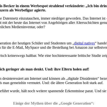
ris Becker in einem Werbespot strahlend verkündete: „Ich bin drin
zern als Werbefigur agierte.
e Datennetz einzutauchen, immer niedriger geworden. Das Internet ist 
 mit der heute das Internet von Angehörigen aller Altersschichten genut
lichen Medieninventar, oder?
eneration der heutigen Schüler und Studenten um „
digital natives
“ handel
r die E-Mail, MySpace und die Bestellung bei Amazon zur selbstverst
risch keineswegs haltbar. Wie eine hochinteressante britische Studie zei
ch geringer als man denkt. Und: ihre Eltern holen auf!
 desinteressiert am Internet und können als „digitale Dissidenten“ be
als man gemeinhin vermutet. Und: die ältere Generation holt stark auf.
geführt wurde, hält noch weitere spannende Erkenntnisse parat. Und sie 
Einige der Mythen über die „Google Generation“: