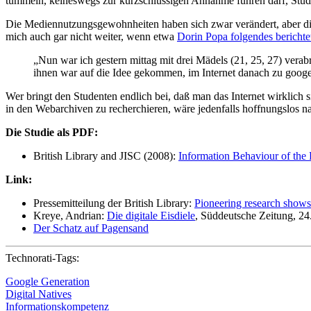
tummeln, keineswegs zur kurzschlüssigen Annahme führen darf, Stud
Die Mediennutzungsgewohnheiten haben sich zwar verändert, aber die
mich auch gar nicht weiter, wenn etwa
Dorin Popa folgendes berichte
„Nun war ich gestern mittag mit drei Mädels (21, 25, 27) ver
ihnen war auf die Idee gekommen, im Internet danach zu googel
Wer bringt den Studenten endlich bei, daß man das Internet wirklich 
in den Webarchiven zu recherchieren, wäre jedenfalls hoffnungslos na
Die Studie als PDF:
British Library and JISC (2008):
Information Behaviour of the 
Link:
Pressemitteilung der British Library:
Pioneering research shows
Kreye, Andrian:
Die digitale Eisdiele
, Süddeutsche Zeitung, 24
Der Schatz auf Pagensand
Technorati-Tags:
Google Generation
Digital Natives
Informationskompetenz