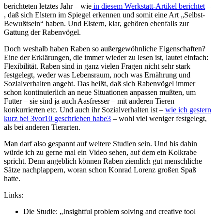
berichteten letztes Jahr – wie
in diesem Werkstatt-Artikel berichtet
–
, daß sich Elstern im Spiegel erkennen und somit eine Art „Selbst-
Bewußtsein“ haben. Und Elstern, klar, gehören ebenfalls zur
Gattung der Rabenvögel.
Doch weshalb haben Raben so außergewöhnliche Eigenschaften?
Eine der Erklärungen, die immer wieder zu lesen ist, lautet einfach:
Flexibilität. Raben sind in ganz vielen Fragen nicht sehr stark
festgelegt, weder was Lebensraum, noch was Ernährung und
Sozialverhalten angeht. Das heißt, daß sich Rabenvögel immer
schon kontinuierlich an neue Situationen anpassen mußten, um
Futter – sie sind ja auch Aasfresser – mit anderen Tieren
konkurrierten etc. Und auch ihr Sozialverhalten ist –
wie ich gestern
kurz bei 3vor10 geschrieben habe
3
– wohl viel weniger festgelegt,
als bei anderen Tierarten.
Man darf also gespannt auf weitere Studien sein. Und bis dahin
würde ich zu gerne mal ein Video sehen, auf dem ein Kolkrabe
spricht. Denn angeblich können Raben ziemlich gut menschliche
Sätze nachplappern, woran schon Konrad Lorenz großen Spaß
hatte.
Links:
Die Studie: „Insightful problem solving and creative tool