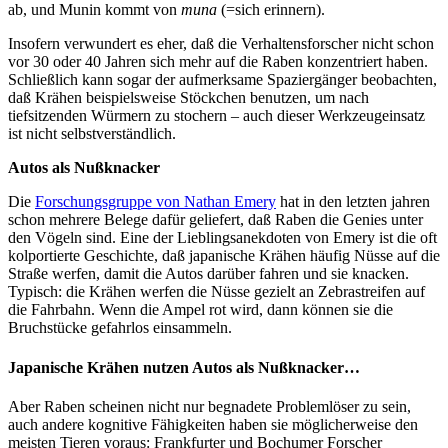
ab, und Munin kommt von
muna
(=sich erinnern).
Insofern verwundert es eher, daß die Verhaltensforscher nicht schon
vor 30 oder 40 Jahren sich mehr auf die Raben konzentriert haben.
Schließlich kann sogar der aufmerksame Spaziergänger beobachten,
daß Krähen beispielsweise Stöckchen benutzen, um nach
tiefsitzenden Würmern zu stochern – auch dieser Werkzeugeinsatz
ist nicht selbstverständlich.
Autos als Nußknacker
Die
Forschungsgruppe von Nathan Emery
hat in den letzten jahren
schon mehrere Belege dafür geliefert, daß Raben die Genies unter
den Vögeln sind. Eine der Lieblingsanekdoten von Emery ist die oft
kolportierte Geschichte, daß japanische Krähen häufig Nüsse auf die
Straße werfen, damit die Autos darüber fahren und sie knacken.
Typisch: die Krähen werfen die Nüsse gezielt an Zebrastreifen auf
die Fahrbahn. Wenn die Ampel rot wird, dann können sie die
Bruchstücke gefahrlos einsammeln.
Japanische Krähen nutzen Autos als Nußknacker…
Aber Raben scheinen nicht nur begnadete Problemlöser zu sein,
auch andere kognitive Fähigkeiten haben sie möglicherweise den
meisten Tieren voraus: Frankfurter und Bochumer Forscher