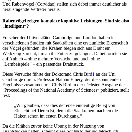
Und Rabenvögel (Corvidae) stellen sich dabei immer deutlicher als
herausragende Vertreter heraus.
Rabenvögel zeigen komplexe kognitive Leistungen. Sind sie also
„intelligent“?
Forscher der Universitäten Cambridge und London haben in
verschiedenen Studien mit Saatkrähen eine erstaunliche Eigenschaft
der Vögel gefunden: die Krähen biegen sich aus Draht ein
Werkzeug zurecht, um an ihr Futter zu gelangen. Dabei formten sie
auf Anhieb – ohne mehrere Versuche und auch ohne
„Lernbeispiele“ – ein passendes Drahtstück.
Diese Versuche führte der Doktorand Chris Bird
1
an der Uni
Cambridge durch. Professor Nathan Emery, der die spannenden
Ergebnisse zusammen mit Chris Bird in der nächsten Ausgabe der
„Proceedings of the National Academy of Sciences“ publiziert, stellt
fest:
„Wir glauben, dass dies der erste eindeutige Beleg von
Einsicht bei Tieren ist, denn die Saatkrähen machten die
Haken schon im ersten Durchgang.“
Da die Krähen zuvor keine Übung in der Nutzung von
Drahtstücken hatten, scheint diese Schlußfolgerung tatsächlich