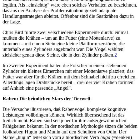
legitim. Als „einsichtig“ wäre eben solches Verhalten zu bezeichnen,
das aus der Analyse der Problemsituation gezielt adäquate
Handlungsstrategien ableitet. Offenbar sind die Saatkrähen dazu in
der Lage.
Chris Bird führte zwei verschiedene Experimente durch: einmal
mußten die Krähen – um an ihr Futter (eine Mottenlarve) zu
kommen – mit einem Stein eine kleine Plattform zerstören, die
unterhalb eines Zylinders angebracht war. Die Vögel wählten
zielsicher genau diese Steine, die in den Zylinder paßten.
2
Im zweiten Experiment hatten die Forscher in einem stehenden
Zylinder ein kleines Eimerchen mit einer Mottenlarve platziert, das
Futter war aber für die Krähen mit dem Schnabel nicht zu erreichen.
Allerdings lagen Drahtstücke bereit – drei der vier Krähen formten
auf Anhieb eine passende „Angel“.
Raben: Die heimlichen Stars der Tierwelt
Die Versuche illustrieren, daß Rabenvögel komplexe kognitive
Leistungen vollbringen können. Wirklich überraschend ist das
freilich nicht. Raben sind seit jeher für ihre außergewöhnlichen
Fähigkeiten bekannt. In der nordischen Mythologie sitzen die beiden
Kolkraben Hugin und Munin auf den Schultern von Odin. Der
Name „hugin“ leitet sich vom altnordischen Verb
huga
(=denken)