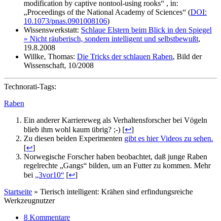
modification by captive nontool-using rooks“ , in:
„Proceedings of the National Academy of Sciences“ (
DOI:
10.1073/pnas.0901008106
)
Wissenswerkstatt:
Schlaue Elstern beim Blick in den Spiegel
» Nicht räuberisch, sondern intelligent und selbstbewußt
,
19.8.2008
Willke, Thomas:
Die Tricks der schlauen Raben
, Bild der
Wissenschaft, 10/2008
Technorati-Tags:
Raben
Ein anderer Karriereweg als Verhaltensforscher bei Vögeln
blieb ihm wohl kaum übrig? ;-) [
↩
]
Zu diesen beiden Experimenten
gibt es hier Videos zu sehen.
[
↩
]
Norwegische Forscher haben beobachtet, daß junge Raben
regelrechte „Gangs“ bilden, um an Futter zu kommen. Mehr
bei
„3vor10“
[
↩
]
Startseite
»
Tierisch intelligent: Krähen sind erfindungsreiche
Werkzeugnutzer
8 Kommentare