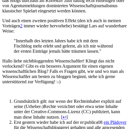
daß Blogs durchaus als Korrektiv zum häufig recht einseitigen oder
von Agenturmeldungen dominierten Wissenschaftsjournalismus
klassischer Spielart eingesetzt werden können.
Und auch einen zweiten positiven Effekt (den ich auch in meinen
Vorträgen
2
immer wieder hervorhebe) bestätigt Lars auf wunderbare
Weise:
"Innerhalb des letzten Jahres habe ich mit dem
Fischblog mehr erlebt und gelernt, als ich mir während
der ersten Einträge jemals hätte träumen lassen."
Hallo liebe nichtbloggenden Wissenschaftler! Klingt das nicht
verlockend? Gibt es ein besseres Argument für einen eigenen
wissenschaftlichen Blog? Falls es Fragen gibt, wie und wo man als
Wissenschaftler am besten zu bloggen beginnt, stehe ich gerne
unterstützend zur Verfügung! :-)
Grundsätzlich gilt: nur wenn der Rechteinhaber explizit auf
seine (Urheber-)Rechte verzichtet oder etwa seine Inhalte
unter der Creative-Commons-Lizenz (CC) publiziert, kann
man diese Inhalte nutzen. [
↩
]
Erst gestern wieder habe ich auf der re:publica08
ein Plädoyer
für die Wissenschaftsbloggerei gehalten und alle anwesenden