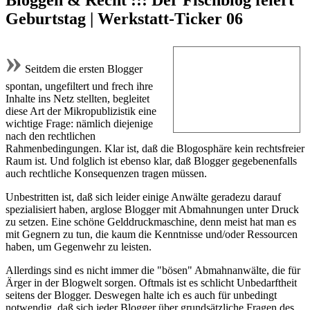
Geburtstag | Werkstatt-Ticker 06
»
Seitdem die ersten Blogger
spontan, ungefiltert und frech ihre
Inhalte ins Netz stellten, begleitet
diese Art der Mikropublizistik eine
wichtige Frage: nämlich diejenige
nach den rechtlichen
Rahmenbedingungen. Klar ist, daß die Blogosphäre kein rechtsfreier
Raum ist. Und folglich ist ebenso klar, daß Blogger gegebenenfalls
auch rechtliche Konsequenzen tragen müssen.
Unbestritten ist, daß sich leider einige Anwälte geradezu darauf
spezialisiert haben, arglose Blogger mit Abmahnungen unter Druck
zu setzen. Eine schöne Gelddruckmaschine, denn meist hat man es
mit Gegnern zu tun, die kaum die Kenntnisse und/oder Ressourcen
haben, um Gegenwehr zu leisten.
Allerdings sind es nicht immer die "bösen" Abmahnanwälte, die für
Ärger in der Blogwelt sorgen. Oftmals ist es schlicht Unbedarftheit
seitens der Blogger. Deswegen halte ich es auch für unbedingt
notwendig, daß sich jeder Blogger über grundsätzliche Fragen des