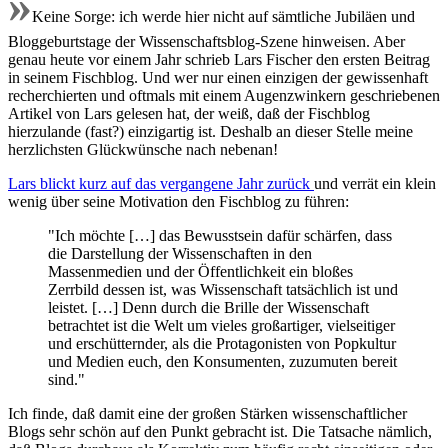
»
Keine Sorge: ich werde hier nicht auf sämtliche Jubiläen und
Bloggeburtstage der Wissenschaftsblog-Szene hinweisen. Aber
genau heute vor einem Jahr schrieb Lars Fischer den ersten Beitrag
in seinem Fischblog. Und wer nur einen einzigen der gewissenhaft
recherchierten und oftmals mit einem Augenzwinkern geschriebenen
Artikel von Lars gelesen hat, der weiß, daß der Fischblog
hierzulande (fast?) einzigartig ist. Deshalb an dieser Stelle meine
herzlichsten Glückwünsche nach nebenan!
Lars blickt kurz auf das vergangene Jahr zurück
und verrät ein klein
wenig über seine Motivation den Fischblog zu führen:
"Ich möchte […] das Bewusstsein dafür schärfen, dass
die Darstellung der Wissenschaften in den
Massenmedien und der Öffentlichkeit ein bloßes
Zerrbild dessen ist, was Wissenschaft tatsächlich ist und
leistet. […] Denn durch die Brille der Wissenschaft
betrachtet ist die Welt um vieles großartiger, vielseitiger
und erschütternder, als die Protagonisten von Popkultur
und Medien euch, den Konsumenten, zuzumuten bereit
sind."
Ich finde, daß damit eine der großen Stärken wissenschaftlicher
Blogs sehr schön auf den Punkt gebracht ist. Die Tatsache nämlich,