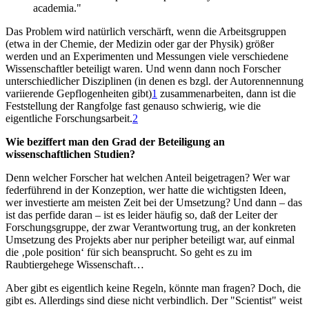
academia."
Das Problem wird natürlich verschärft, wenn die Arbeitsgruppen
(etwa in der Chemie, der Medizin oder gar der Physik) größer
werden und an Experimenten und Messungen viele verschiedene
Wissenschaftler beteiligt waren. Und wenn dann noch Forscher
unterschiedlicher Disziplinen (in denen es bzgl. der Autorennennung
variierende Gepflogenheiten gibt)
1
zusammenarbeiten, dann ist die
Feststellung der Rangfolge fast genauso schwierig, wie die
eigentliche Forschungsarbeit.
2
Wie beziffert man den Grad der Beteiligung an
wissenschaftlichen Studien?
Denn welcher Forscher hat welchen Anteil beigetragen? Wer war
federführend in der Konzeption, wer hatte die wichtigsten Ideen,
wer investierte am meisten Zeit bei der Umsetzung? Und dann – das
ist das perfide daran – ist es leider häufig so, daß der Leiter der
Forschungsgruppe, der zwar Verantwortung trug, an der konkreten
Umsetzung des Projekts aber nur peripher beteiligt war, auf einmal
die ‚pole position‘ für sich beansprucht. So geht es zu im
Raubtiergehege Wissenschaft…
Aber gibt es eigentlich keine Regeln, könnte man fragen? Doch, die
gibt es. Allerdings sind diese nicht verbindlich. Der "Scientist" weist