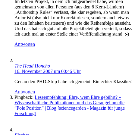
Im letzten Projekt, in dem ich mitgearbeitet habe, wurden
gemeinsam von allen Personen (aus den 6 Kern-Ländern)
„Authorship-Rules“ verfasst, die klar regelten, ab wann man
Autor ist (also nicht nur Korrekturlesen, sondern auch etwas
zu den Inhalten beisteuern) und wie die Reihenfolge aussieht.
Und das hat sich gut auf alle Projektbeteiligten verteilt, sodass
ich auch mal an erster Stelle einer Veröffentlichung stand. :-)
Antworten
The Head Honcho
16. November 2007 um 00:46 Uhr
Genau den PHD-Strip habe ich gemeint. Ein echter Klassiker!
Antworten
Pingback:
Leseempfehlung: Ehre, wem Ehre gebührt? »
Wissenschaftliche Publikationen und das Gerangel um die
“Pole Position” | Blog [sciencegarden - Magazin für junge
Forschung]