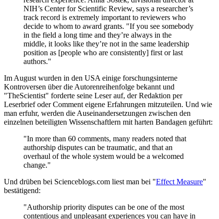
NIH’s Center for Scientific Review, says a researcher’s
track record is extremely important to reviewers who
decide to whom to award grants. "If you see somebody
in the field a long time and they’re always in the
middle, it looks like they’re not in the same leadership
position as [people who are consistently] first or last
authors."
Im August wurden in den USA einige forschungsinterne
Kontroversen über die Autorenreihenfolge bekannt und
"TheScientist" forderte seine Leser auf, der Redaktion per
Leserbrief oder Comment eigene Erfahrungen mitzuteilen. Und wie
man erfuhr, werden die Auseinandersetzungen zwischen den
einzelnen beteiligten Wissenschaftlern mit harten Bandagen geführt:
"In more than 60 comments, many readers noted that
authorship disputes can be traumatic, and that an
overhaul of the whole system would be a welcomed
change."
Und drüben bei Scienceblogs.com liest man bei "
Effect Measure
"
bestätigend:
"Authorship priority disputes can be one of the most
contentious and unpleasant experiences you can have in