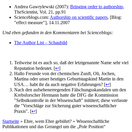
Andrea Gawrylewski (2007):
Bringing order to authorship
,
TheScientist, Vol. 21, pp.91
Scienceblogs.com:
Authorship on scientific papers
, [Blog:
"effect measure"], 14.11.2007
Und eben gefunden in den Kommentaren bei Scienceblogs:
The Author List – Schaubild
Teilweise ist es auch so, daß der letztgenannte Name sehr viel
Reputation bedeutet. [
↩
]
Hallo Freunde von der chemischen Zunft, Oli, Jochen,
Martina oder unser heutiges Geburtstagskind Martin in den
USA… habt ihr da auch negative Erfahrungen? [
↩
]
Nach den aufsehenerregenden Fälschungsskandalen um den
Krebsforscher Hermann hatte die DFG die Kommission
"Selbstkontrolle in der Wissenschaft" initiitert; diese verfasste
die "Vorschläge zur Sicherung guter wissenschaftlicher
Praxis". [
↩
]
Startseite
»
Ehre, wem Ehre gebührt? » Wissenschaftliche
Publikationen und das Gerangel um die „Pole Position“