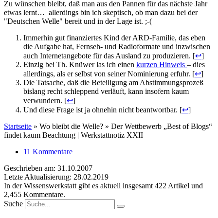
Zu wünschen bleibt, daß man aus den Pannen für das nächste Jahr
etwas lernt… allerdings bin ich skeptisch, ob man dazu bei der
"Deutschen Welle" bereit und in der Lage ist. ;-(
Immerhin gut finanziertes Kind der ARD-Familie, das eben
die Aufgabe hat, Fernseh- und Radioformate und inzwischen
auch Internetangebote für das Ausland zu produzieren. [
↩
]
Einzig bei Th. Knüwer las ich einen
kurzen Hinweis
– dies
allerdings, als er selbst von seiner Nominierung erfuhr. [
↩
]
Die Tatsache, daß die Beteiligung am Abstimmungsprozeß
bislang recht schleppend verläuft, kann insofern kaum
verwundern. [
↩
]
Und diese Frage ist ja ohnehin nicht beantwortbar. [
↩
]
Startseite
»
Wo bleibt die Welle? » Der Wettbewerb „Best of Blogs“
findet kaum Beachtung | Werkstattnotiz XXII
11 Kommentare
Geschrieben am: 31.10.2007
Letzte Aktualisierung: 28.02.2019
In der Wissenswerkstatt gibt es aktuell insgesamt
422
Artikel und
2,455
Kommentare.
Suche