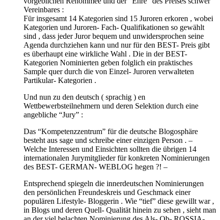
vorgeblichen Renommée und der “Ehre” des Preises schwer
Vereinbares :
Für insgesamt 14 Kategorien sind 15 Juroren erkoren , wobei
Kategorien und Juroren- Fach- Qualifikationen so gewählt
sind , dass jeder Juror bequem und unwidersprochen seine
Agenda durchziehen kann und nur für den BEST- Preis gibt
es überhaupt eine wirkliche Wahl . Die in der BEST-
Kategorien Nominierten geben folglich ein praktisches
Sample quer durch die von Einzel- Juroren verwalteten
Partikular- Kategorien .
Und nun zu den deutsch ( sprachig ) en
Wettbewerbsteilnehmern und deren Selektion durch eine
angebliche “Jury” :
Das “Kompetenzzentrum” für die deutsche Blogosphäre
besteht aus sage und schreibe einer einzigen Person . –
Welche Interessen und Einsichten sollten die übrigen 14
internationalen Jurymitglieder für konkreten Nominierungen
des BEST- GERMAN- WEBLOG hegen ?! –
Entsprechend spiegeln die innerdeutschen Nominierungen
den persönlichen Freundeskreis und Geschmack einer
populären Lifestyle- Bloggerin . Wie “tief” diese gewillt war ,
in Blogs und deren Quell- Qualität hinein zu sehen , sieht man
an der viel belachten Nominierung des Als- Ob- ROSSIA-