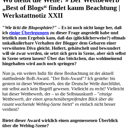
„Best of Blogs“ findet kaum Beachtung |
Werkstattnotiz XXII
"
Wie tickt die Blogosphäre?
" – Es ist noch nicht lange her, daß
ich
einige Überlegungen
zu dieser Frage angestellt habe und
letztlich zum Ergebnis kam, daß das (glücklicherweise?) oftmals
unkalkulierbare Verhalten der Blogger dem Gebaren einer
verwöhnten Diva gleicht. Hofiert, gehätschelt und bewundert
will sie zwar werden, sie setzt sich gern in Szene, aber sich selbst
in Szene setzen lassen? Über das Stöckchen, das wohlmeinend
hingehalten wird auch noch springen?
Nun ja, ein weiters Indiz für diese Beobachtung ist der aktuell
stattfindende BoB-Award. "Der Bob-Award"? Ich gestehe: bis
gestern ist dieser Wettbewerb, den die Deutsche Welle durchführt,
mir selbst auch kein Begriff gewesen. Vielleicht zu recht? Vielleicht
hat dieser Wettbewerb, der – so die Selbstauskunft – "
einzige
Wettbewerb, der einen sprachenübergreifenden Blick über die
rasant wachsende Weblog-Szene bietet
" es einfach nicht besser
verdient?
Bietet dieser Award wirklich einen angemessenen Überblick
über die Weblog-Szene?