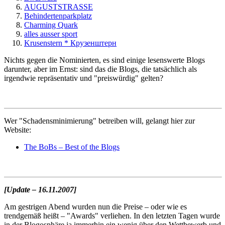
AUGUSTSTRASSE
Behindertenparkplatz
Charming Quark
alles ausser sport
Krusenstern * Крузенштерн
Nichts gegen die Nominierten, es sind einige lesenswerte Blogs
darunter, aber im Ernst: sind das die Blogs, die tatsächlich als
irgendwie repräsentativ und "preiswürdig" gelten?
Wer "Schadensminimierung" betreiben will, gelangt hier zur
Website:
The BoBs – Best of the Blogs
[Update – 16.11.2007]
Am gestrigen Abend wurden nun die Preise – oder wie es
trendgemäß heißt – "Awards" verliehen. In den letzten Tagen wurde
in der Blogosphäre ja immerhin ein wenig über den Wettbewerb und