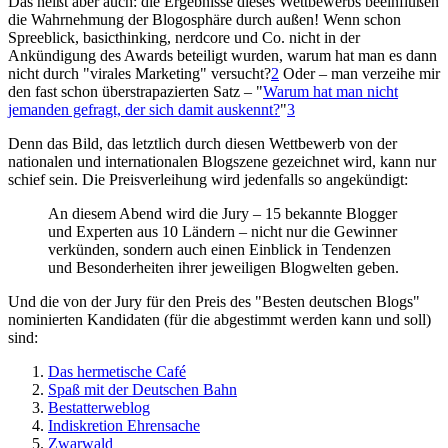
Das heißt aber auch: die Ergebnisse dieses Wettbewerbs beeinflußen
die Wahrnehmung der Blogosphäre durch außen! Wenn schon
Spreeblick, basicthinking, nerdcore und Co. nicht in der
Ankündigung des Awards beteiligt wurden, warum hat man es dann
nicht durch "virales Marketing" versucht?
2
Oder – man verzeihe mir
den fast schon überstrapazierten Satz – "
Warum hat man nicht
jemanden gefragt, der sich damit auskennt?
"
3
Denn das Bild, das letztlich durch diesen Wettbewerb von der
nationalen und internationalen Blogszene gezeichnet wird, kann nur
schief sein. Die Preisverleihung wird jedenfalls so angekündigt:
An diesem Abend wird die Jury – 15 bekannte Blogger
und Experten aus 10 Ländern – nicht nur die Gewinner
verkünden, sondern auch einen Einblick in Tendenzen
und Besonderheiten ihrer jeweiligen Blogwelten geben.
Und die von der Jury für den Preis des "Besten deutschen Blogs"
nominierten Kandidaten (für die abgestimmt werden kann und soll)
sind:
Das hermetische Café
Spaß mit der Deutschen Bahn
Bestatterweblog
Indiskretion Ehrensache
Zwarwald