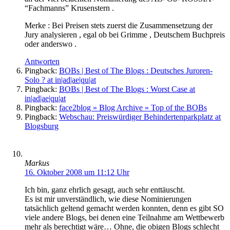
“Fachmanns” Krusenstern .
Merke : Bei Preisen stets zuerst die Zusammensetzung der
Jury analysieren , egal ob bei Grimme , Deutschem Buchpreis
oder anderswo .
Antworten
Pingback:
BOBs | Best of The Blogs : Deutsches Juroren-
Solo ? at in|ad|ae|qu|at
Pingback:
BOBs | Best of The Blogs : Worst Case at
in|ad|ae|qu|at
Pingback:
face2blog » Blog Archive » Top of the BOBs
Pingback:
Webschau: Preiswürdiger Behindertenparkplatz at
Blogsburg
Markus
16. Oktober 2008 um 11:12 Uhr
Ich bin, ganz ehrlich gesagt, auch sehr enttäuscht.
Es ist mir unverständlich, wie diese Nominierungen
tatsächlich geltend gemacht werden konnten, denn es gibt SO
viele andere Blogs, bei denen eine Teilnahme am Wettbewerb
mehr als berechtigt wäre… Ohne, die obigen Blogs schlecht