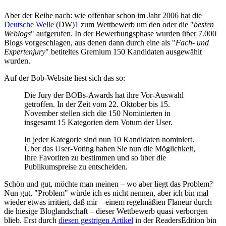
Aber der Reihe nach: wie offenbar schon im Jahr 2006 hat die
Deutsche Welle
(DW)
1
zum Wettbewerb um den oder die "
besten
Weblogs
" aufgerufen. In der Bewerbungsphase wurden über 7.000
Blogs vorgeschlagen, aus denen dann durch eine als "
Fach- und
Expertenjury
" betiteltes Gremium 150 Kandidaten ausgewählt
wurden.
Auf der Bob-Website liest sich das so:
Die Jury der BOBs-Awards hat ihre Vor-Auswahl
getroffen. In der Zeit vom 22. Oktober bis 15.
November stellen sich die 150 Nominierten in
insgesamt 15 Kategorien dem Votum der User.
In jeder Kategorie sind nun 10 Kandidaten nominiert.
Über das User-Voting haben Sie nun die Möglichkeit,
Ihre Favoriten zu bestimmen und so über die
Publikumspreise zu entscheiden.
Schön und gut, möchte man meinen – wo aber liegt das Problem?
Nun gut, "Problem" würde ich es nicht nennen, aber ich bin mal
wieder etwas irritiert, daß mir – einem regelmäßien Flaneur durch
die hiesige Bloglandschaft – dieser Wettbewerb quasi verborgen
blieb. Erst durch
diesen gestrigen Artikel
in der ReadersEdition bin