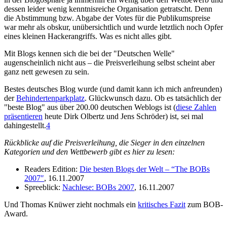
dessen leider wenig kenntnisreiche Organisation getratscht. Denn
die Abstimmung bzw. Abgabe der Votes für die Publikumspreise
war mehr als obskur, unübersichtlich und wurde letztlich noch Opfer
eines kleinen Hackerangriffs. Was es nicht alles gibt.
Mit Blogs kennen sich die bei der "Deutschen Welle"
augenscheinlich nicht aus – die Preisverleihung selbst scheint aber
ganz nett gewesen zu sein.
Bestes deutsches Blog wurde (und damit kann ich mich anfreunden)
der
Behindertenparkplatz
. Glückwunsch dazu. Ob es tatsächlich der
"beste Blog" aus über 200.00 deutschen Weblogs ist (
diese Zahlen
präsentieren
heute Dirk Olbertz und Jens Schröder) ist, sei mal
dahingestellt.
4
Rückblicke auf die Preisverleihung, die Sieger in den einzelnen
Kategorien und den Wettbewerb gibt es hier zu lesen:
Readers Edition:
Die besten Blogs der Welt – “The BOBs
2007″
, 16.11.2007
Spreeblick:
Nachlese: BOBs 2007
, 16.11.2007
Und Thomas Knüwer zieht nochmals ein
kritisches Fazit
zum BOB-
Award.